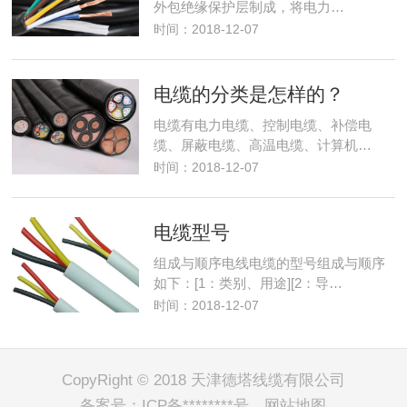
外包绝缘保护层制成，将电力…
时间：2018-12-07
电缆的分类是怎样的？
电缆有电力电缆、控制电缆、补偿电
缆、屏蔽电缆、高温电缆、计算机…
时间：2018-12-07
电缆型号
组成与顺序电线电缆的型号组成与顺序
如下：[1：类别、用途][2：导…
时间：2018-12-07
CopyRight © 2018 天津德塔线缆有限公司
备案号：
ICP备********号
网站地图