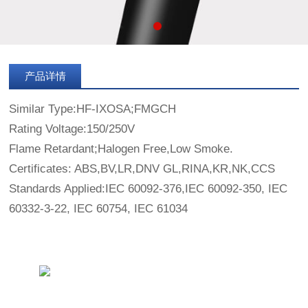
产品详情
Similar Type:HF-IXOSA;FMGCH
Rating Voltage:150/250V
Flame Retardant;Halogen Free,Low Smoke.
Certificates: ABS,BV,LR,DNV GL,RINA,KR,NK,CCS
Standards Applied:IEC 60092-376,IEC 60092-350, IEC
60332-3-22, IEC 60754, IEC 61034